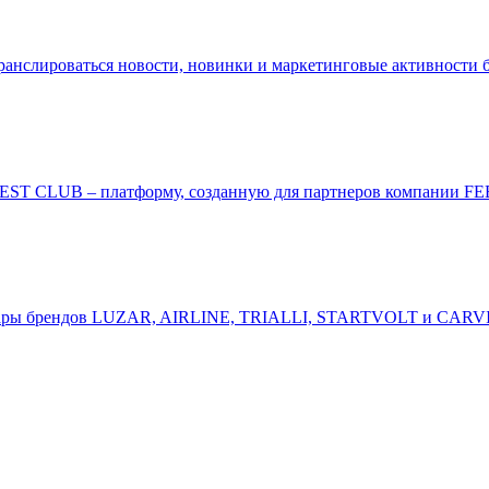
ранслироваться новости, новинки и маркетинговые активности б
EST CLUB – платформу, созданную для партнеров компании FE
вары брендов LUZAR, AIRLINE, TRIALLI, STARTVOLT и CAR