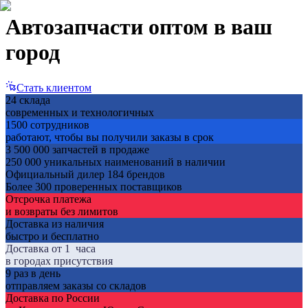
Автозапчасти оптом
в ваш
город
Стать клиентом
24 склада
современных и технологичных
1500 сотрудников
работают, чтобы вы получили заказы в срок
3 500 000 запчастей в продаже
250 000 уникальных наименований в наличии
Официальный дилер 184 брендов
Более 300 проверенных поставщиков
Отсрочка платежа
и возвраты без лимитов
Доставка из наличия
быстро и бесплатно
Доставка от 1 часа
в городах присутствия
9 раз в день
отправляем заказы со складов
Доставка по России